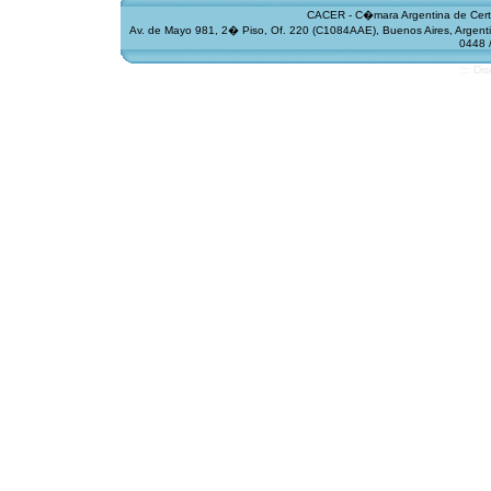
CACER - C�mara Argentina de Certif
Av. de Mayo 981, 2� Piso, Of. 220 (C1084AAE), Buenos Aires, Argentin
0448 
::: Di